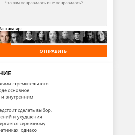
Ваш аватар:
ОТПРАВИТЬ
ЕНИЕ
елями стремительного
зоде основное
 и внутренним
едстоит сделать выбор,
жений и ухудшения
ергается серьезному
ратниках, однако