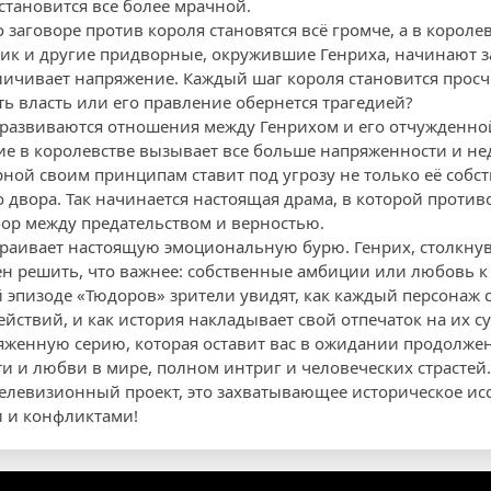
становится все более мрачной.
заговоре против короля становятся всё громче, а в короле
вик и другие придворные, окружившие Генриха, начинают з
личивает напряжение. Каждый шаг короля становится про
ть власть или его правление обернется трагедией?
развиваются отношения между Генрихом и его отчужденной
ие в королевстве вызывает все больше напряженности и нед
рной своим принципам ставит под угрозу не только её собс
го двора. Так начинается настоящая драма, в которой прот
ор между предательством и верностью.
раивает настоящую эмоциональную бурю. Генрих, столкну
н решить, что важнее: собственные амбиции или любовь к
 эпизоде «Тюдоров» зрители увидят, как каждый персонаж с
йствий, и как история накладывает свой отпечаток на их с
ряженную серию, которая оставит вас в ожидании продолжен
ти и любви в мире, полном интриг и человеческих страстей.
 телевизионный проект, это захватывающее историческое ис
 и конфликтами!