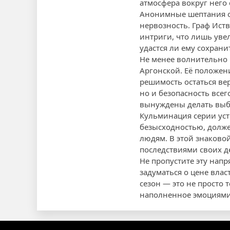
атмосфера вокруг него 
Анонимные шептания о 
нервозность. Граф Ист
интриги, что лишь уве
удастся ли ему сохрани
Не менее волнительно 
Аргонской. Её положен
решимость остаться ве
но и безопасность все
вынуждены делать выб
Кульминация серии уст
безысходностью, долже
людям. В этой знаковой
последствиями своих де
Не пропустите эту нап
задуматься о цене влас
сезон — это не просто
наполненное эмоциями