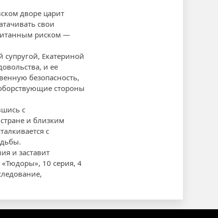
вском дворе царит
атачивать свои
считанным риском —
 супругой, Екатериной
овольства, и ее
твенную безопасность,
ивоборствующие стороны
вшись с
 стране и близким
талкивается с
удьбы.
ия и заставит
 «Тюдоры», 10 серия, 4
следование,