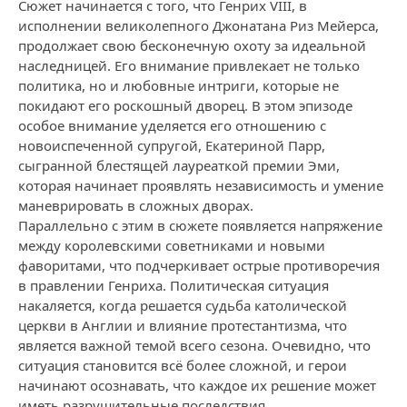
Сюжет начинается с того, что Генрих VIII, в
исполнении великолепного Джонатана Риз Мейерса,
продолжает свою бесконечную охоту за идеальной
наследницей. Его внимание привлекает не только
политика, но и любовные интриги, которые не
покидают его роскошный дворец. В этом эпизоде
особое внимание уделяется его отношению с
новоиспеченной супругой, Екатериной Парр,
сыгранной блестящей лауреаткой премии Эми,
которая начинает проявлять независимость и умение
маневрировать в сложных дворах.
Параллельно с этим в сюжете появляется напряжение
между королевскими советниками и новыми
фаворитами, что подчеркивает острые противоречия
в правлении Генриха. Политическая ситуация
накаляется, когда решается судьба католической
церкви в Англии и влияние протестантизма, что
является важной темой всего сезона. Очевидно, что
ситуация становится всё более сложной, и герои
начинают осознавать, что каждое их решение может
иметь разрушительные последствия.